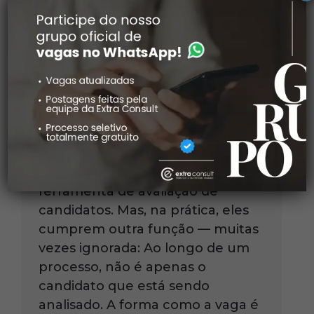
Processo seletivo não é só
avaliação. É diagnóstico
organizacional.
Gestão e Cultura Organizacional
abril 10, 2026
Processos seletivos são,
normalmente, vistos como uma
ferramenta de avaliação de
candidatos. Mas, na prática, eles
cumprem outra função — muitas
vezes ignorada: Ao longo de um
processo, não é apenas o
candidato que está sendo
analisado. A forma como a vaga é