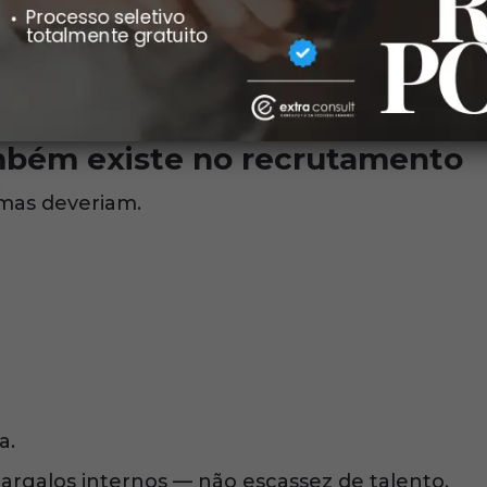
 e prática
mbém existe no recrutamento
mas deveriam.
a.
gargalos internos — não escassez de talento.