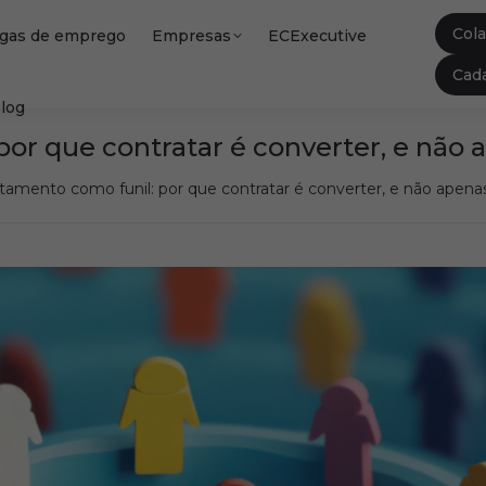
Col
gas de emprego
Empresas
ECExecutive
Cada
log
or que contratar é converter, e não 
amento como funil: por que contratar é converter, e não apenas