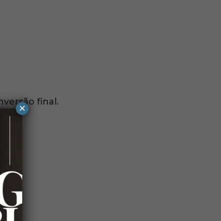
versão final.
×