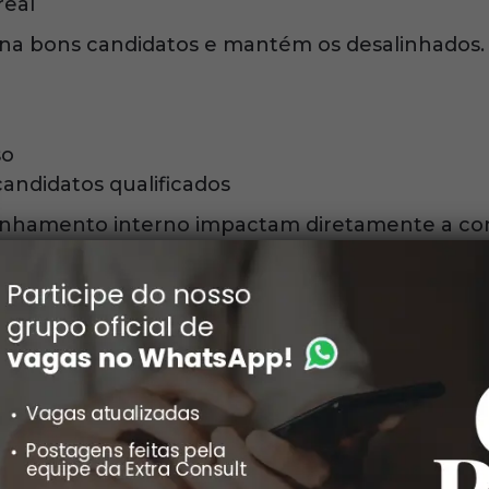
real
na bons candidatos e mantém os desalinhados.
so
ndidatos qualificados
linhamento interno impactam diretamente a con
is perdem candidatos
ng, existe perda ao longo do caminho.
 acontece por: