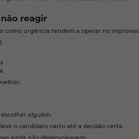
 não reagir
 como urgência tendem a operar no improviso
:
s
a
melhor.
escolher alguém.
eve o candidato certo até a decisão certa.
esas ainda não desenvolveram: